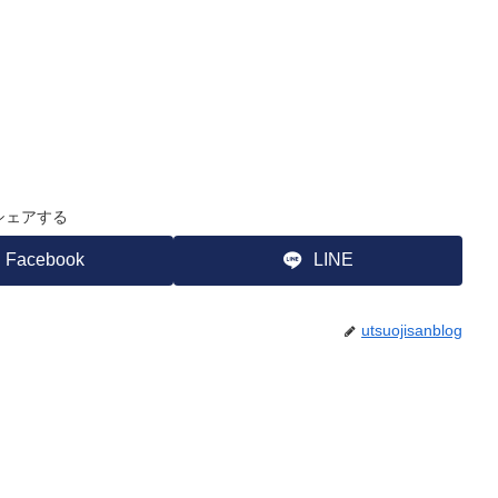
シェアする
Facebook
LINE
utsuojisanblog